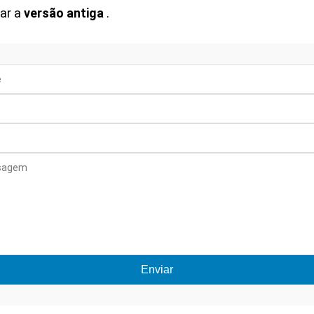
sar a
versão antiga
.
Enviar