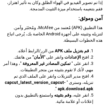
إذا تم تصوير الفيديو في الهواء الطلق وكان به تأثير اهتزاز،
فقم بتنعيمه باستخدام ميزة التثبيت المدمجة.
آمن وموثق:
هذا التطبيق (APK) مُعتمد من McAfee، ومُختَبَر وآمن.
لتنزيله وتثبيته على أجهزة Android الخاصة بك، يُرجى اتباع
هذه الخطوات البسيطة.
قم بتنزيل ملف APK
من الزر/الرابط أعلاه.
افتح
الإعدادات
وانقر على
"الأمان"
من هاتفك.
انقر على "
تمكين المصادر غير المعروفة
"، وهذا أمر
مهم، لأنك لا تقوم بتثبيته من متجر التطبيقات.
افتح مدير التنزيلات وانقر على الملف الذي تم
تنزيله، وسترى "
capcut_latest_version_capcut-
".
apk.download.apk
انقر عليه،
وقم بتثبيته
واستمتع بالتطبيق بدون
إعلانات أو علامة مائية.