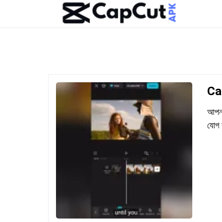
Cap
আপনা
যোগ ক