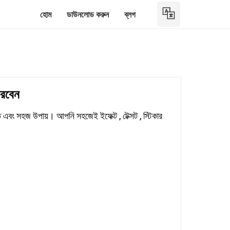
হোম
ডাউনলোড করুন
ব্লগ
রবেন
ং সহজ উপায়। আপনি সহজেই ইফেক্ট , টেক্সট , স্টিকার