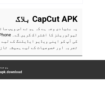
CapCut APK
بلاگ
کی آپ کو اپنی ویڈیو ایڈیٹنگ کے لیے 
تجربہ اور خصوصیات کے لیے ہمیشہ تازہ
ہم سے 
apk.download