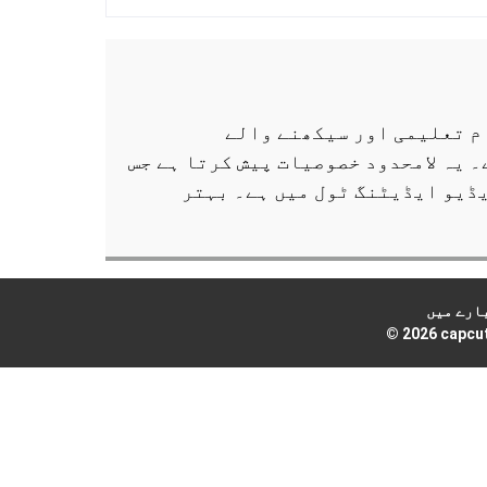
ب سائٹ کو کیوں شروع کیا، یہاں ہم CapCut Pro ایپ کے تمام تعلیمی اور سیکھنے والے
CapCut APK Android، iO اور PC کے لیے دستیاب ہے۔ یہ لامحدود خصوصیات پیش کرتا ہے جس
یڈیو ایڈیٹنگ ٹول میں ہے۔ بہتر
ارے میں
© 2026 capcut