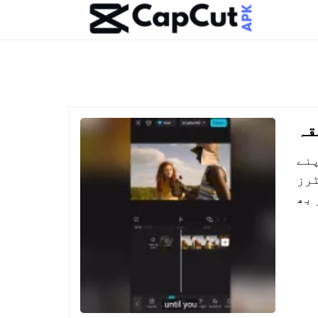
قہ
CapCut AP کا استعمال کرنا ایسا کرنے کا تیز اور آسان طریقہ
ٹرز