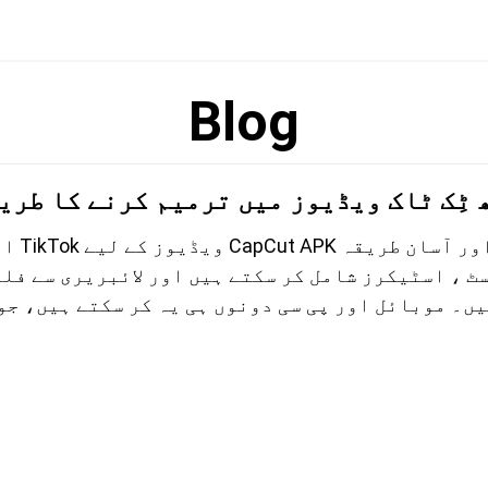
Blog
 ٹِک ٹاک ویڈیوز میں ترمیم کرنے کا طری
اپنے TikTok ویڈیوز کے لیے K
ٹ ، اسٹیکرز شامل کر سکتے ہیں اور لائبریری سے فل