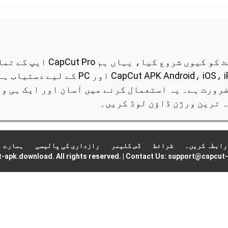
یہ بنیادی وجہ ہے کہ ہم نے اس وی
ٹیوٹوریلز کا اشتراک کریں گے۔ S، iPhone
ضرورت ہے۔ یہ استعمال کرنے میں آسان اور ایک ہی و
 ترین ورژن ڈاؤن لوڈ کریں۔
رابطہ کریں۔
شرائط
ڈس کلیمر
رازداری کی پالیسی
ہمارے ب
-apk.download. All rights reserved.
|
Contact Us:
support@capcut-