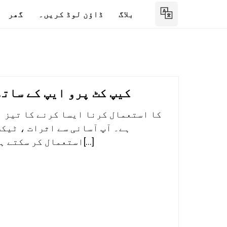
بلاگ
ڈاؤن لوڈ کریں۔
گھر
کیپ کٹ پرو ایپ کے ساتھ
ہے۔ آپ آسانی سے اثرات ، ٹیکس
استعمال کر سکتے ہیں۔ موبائل اور پی سی دونوں ہی یہ کر سکتے ہیں، جو بھ[...]